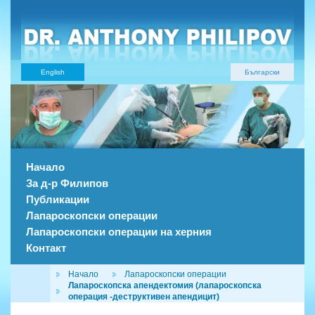
English
Български
Начало
За д-р Филипов
Публикации
Лапароскопски операции
Лапароскопски операции на херния
Контакт
Начало
Лапароскопски операции
Лапароскопска апендектомия (лапароскопска
операция -деструктивен апендицит)