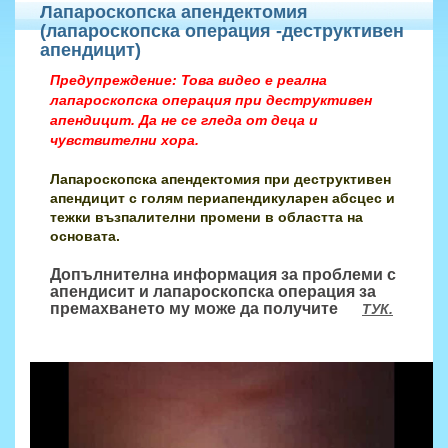
Лапароскопска апендектомия
(лапароскопска операция -деструктивен
апендицит)
Предупреждение: Това видео е реална
лапароскопска операция при деструктивен
апендицит. Да не се гледа от деца и
чувствителни хора.
Лапароскопска апендектомия при деструктивен
апендицит с голям периапендикуларен абсцес и
тежки възпалителни промени в областта на
основата.
Допълнителна информация за проблеми с
апендисит и лапароскопска операция за
премахването му може да получите
ТУК.